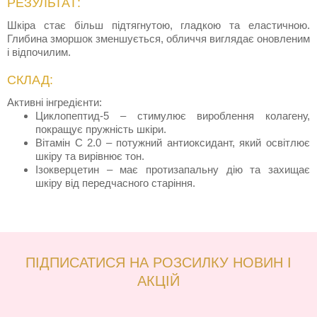
РЕЗУЛЬТАТ:
Шкіра стає більш підтягнутою, гладкою та еластичною.
Глибина зморшок зменшується, обличчя виглядає оновленим
і відпочилим.
СКЛАД:
Активні інгредієнти:
Циклопептид-5 – стимулює вироблення колагену,
покращує пружність шкіри.
Вітамін С 2.0 – потужний антиоксидант, який освітлює
шкіру та вирівнює тон.
Ізокверцетин – має протизапальну дію та захищає
шкіру від передчасного старіння.
ПІДПИСАТИСЯ НА РОЗСИЛКУ НОВИН І
АКЦІЙ