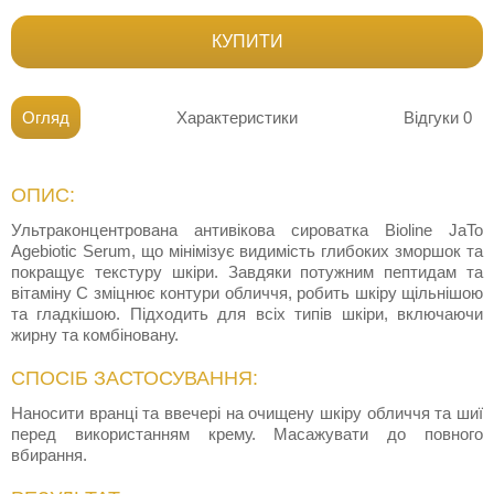
КУПИТИ
Огляд
Характеристики
Відгуки
0
ОПИС:
Ультраконцентрована антивікова сироватка Bioline JaTo
Agebiotic Serum, що мінімізує видимість глибоких зморшок та
покращує текстуру шкіри. Завдяки потужним пептидам та
вітаміну С зміцнює контури обличчя, робить шкіру щільнішою
та гладкішою. Підходить для всіх типів шкіри, включаючи
жирну та комбіновану.
СПОСІБ ЗАСТОСУВАННЯ:
Наносити вранці та ввечері на очищену шкіру обличчя та шиї
перед використанням крему. Масажувати до повного
вбирання.