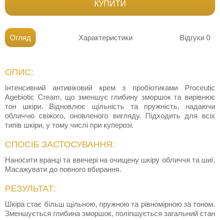
КУПИТИ
Огляд
Характеристики
Відгуки
0
ОПИС:
Інтенсивний антивіковий крем з пробіотиками Proceutic
Agebiotic Сream, що зменшує глибину зморшок та вирівнює
тон шкіри. Відновлює щільність та пружність, надаючи
обличчю свіжого, оновленого вигляду. Підходить для всіх
типів шкіри, у тому числі при куперозі.
СПОСІБ ЗАСТОСУВАННЯ:
Наносити вранці та ввечері на очищену шкіру обличчя та шиї.
Масажувати до повного вбирання.
РЕЗУЛЬТАТ:
Шкіра стає більш щільною, пружною та рівномірною за тоном.
Зменшується глибина зморшок, поліпшується загальний стан