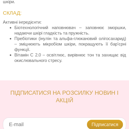
шкіри.
СКЛАД:
Активні інгредієнти:
Біотехнологічний наповнювач – заповнює зморшки,
надаючи шкірі гладкість та пружність.
Пребіотики (інулін та альфа-глюкановий олігосахарид)
– зміцнюють мікробіом шкіри, покращують її бар'єрні
функції.
Вітамін С 2.0 – освітлює, вирівнює тон та захищає від
окислювального стресу.
ПІДПИСАТИСЯ НА РОЗСИЛКУ НОВИН І
АКЦІЙ
Підписатися