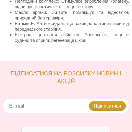
Пептидний комплекс: Стимулює вироблення колагену,
підвищує еластичність і зміцнює шкіру.
Масло аргани: Живить, пом'якшує та відновлює
природний бар'єр шкіри.
Вітамін Е: Антиоксидант, що захищає клітини шкіри від
передчасного старіння.
Екстракт центелли азійської: Заспокоює, зміцнює
судини та сприяє регенерації шкіри.
ПІДПИСАТИСЯ НА РОЗСИЛКУ НОВИН І
АКЦІЙ
Підписатися