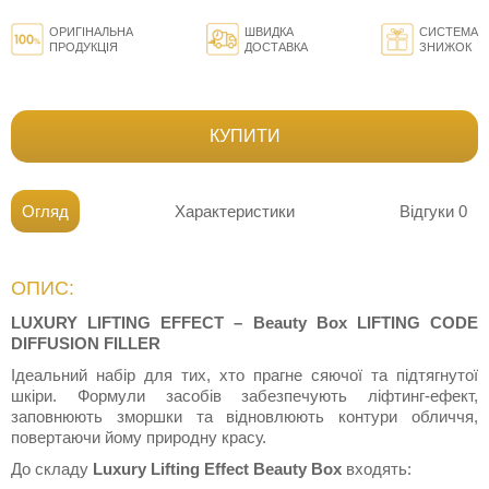
ОРИГІНАЛЬНА
ШВИДКА
СИСТЕМА
ПРОДУКЦІЯ
ДОСТАВКА
ЗНИЖОК
КУПИТИ
Огляд
Характеристики
Відгуки
0
ОПИС:
LUXURY LIFTING EFFECT – Beauty Box LIFTING CODE
DIFFUSION FILLER
Ідеальний набір для тих, хто прагне сяючої та підтягнутої
шкіри. Формули засобів забезпечують ліфтинг-ефект,
заповнюють зморшки та відновлюють контури обличчя,
повертаючи йому природну красу.
До складу
Luxury Lifting Effect Beauty Box
входять: