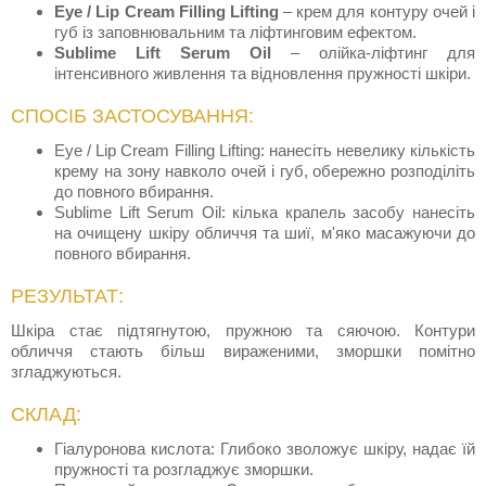
Eye / Lip Cream Filling Lifting
– крем для контуру очей і
губ із заповнювальним та ліфтинговим ефектом.
Sublime Lift Serum Oil
– олійка-ліфтинг для
інтенсивного живлення та відновлення пружності шкіри.
СПОСІБ ЗАСТОСУВАННЯ:
Eye / Lip Cream Filling Lifting: нанесіть невелику кількість
крему на зону навколо очей і губ, обережно розподіліть
до повного вбирання.
Sublime Lift Serum Oil: кілька крапель засобу нанесіть
на очищену шкіру обличчя та шиї, м'яко масажуючи до
повного вбирання.
РЕЗУЛЬТАТ:
Шкіра стає підтягнутою, пружною та сяючою. Контури
обличчя стають більш вираженими, зморшки помітно
згладжуються.
СКЛАД:
Гіалуронова кислота: Глибоко зволожує шкіру, надає їй
пружності та розгладжує зморшки.