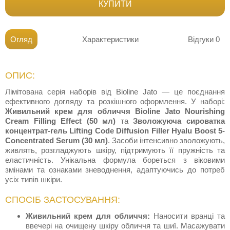
КУПИТИ
Огляд
Характеристики
Відгуки
0
ОПИС:
Лімітована серія наборів від Bioline Jato — це поєднання
ефективного догляду та розкішного оформлення. У наборі:
Живильний крем для обличчя Bioline Jato Nourishing
Cream Filling Effect (50 мл)
та
Зволожуюча сироватка
концентрат-гель Lifting Code Diffusion Filler Hyalu Boost 5-
Concentrated Serum (30 мл)
. Засоби інтенсивно зволожують,
живлять, розгладжують шкіру, підтримують її пружність та
еластичність. Унікальна формула бореться з віковими
змінами та ознаками зневоднення, адаптуючись до потреб
усіх типів шкіри.
СПОСІБ ЗАСТОСУВАННЯ:
Живильний крем для обличчя:
Наносити вранці та
ввечері на очищену шкіру обличчя та шиї. Масажувати