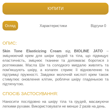
КУПИТИ
Огляд
Характеристики
Відгуки
0
ОПИС:
Skin Tone Elasticizing Cream
від
BIOLINE JATO
–
зміцнюючий крем для шкіри грудей та тіла, що підвищує
еластичність, зміцнює тканини та допомагає боротися з
розтяжками. Масла Ши та солодкого мигдалю живлять та
пом’якшують шкіру, а колаген сприяє її відновленню та
підтримці пружності. Завдяки молочній кислоті крем також
стимулює оновлення клітин, роблячи шкіру гладенькою та
підтягнутою.
СПОСІБ ЗАСТОСУВАННЯ:
Наносити послідовно на шкіру тіла та грудей, масажуючи
легкими рухами. Використовувати не менше 2 разів на день.