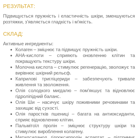
РЕЗУЛЬТАТ:
Підвищується пружність і еластичність шкіри, зменшуються
розтяжки, з’являється гладкість і м’якість.
СКЛАД:
Активные ингредиенты:
Колаген – зміцнює та підвищує пружність шкіри.
АНА-кислоти – сприяють оновленню клітин та
покращують текстуру шкіри.
Молочна кислота – стимулює регенерацію, зволожує та
вирівнює шкірний рельєф.
Каприлові тригліцериди – забезпечують тривале
живлення та зволоження.
Олія солодкого мигдалю – пом’якшує та відновлює
гідроліпідний баланс.
Олія Ши – насичує шкіру поживними речовинами та
захищає від сухості.
Олія паростків пшениці – багата на антиоксиданти,
сприяє відновленню клітин.
Пальмітоїл пролін – зміцнює структуру шкіри та
стимулює вироблення колагену.
Метилсиланол гідроксипролін аспартат – підтримує