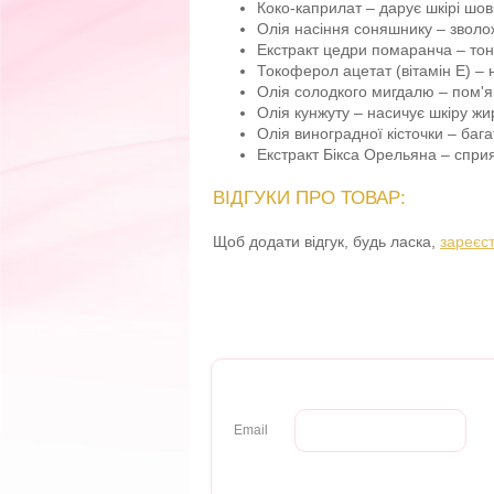
Коко-каприлат – дарує шкірі шов
Олія насіння соняшнику – зволож
Екстракт цедри помаранча – тоні
Токоферол ацетат (вітамін Е) – 
Олія солодкого мигдалю – пом'як
Олія кунжуту – насичує шкіру ж
Олія виноградної кісточки – бага
Екстракт Бікса Орельяна – сприя
ВІДГУКИ ПРО ТОВАР:
Щоб додати відгук, будь ласка,
зареєс
Email