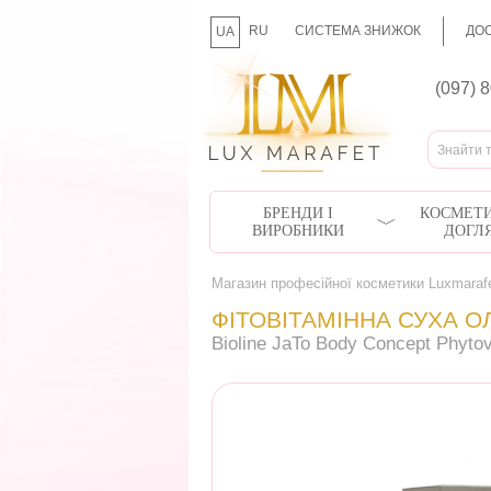
RU
СИСТЕМА ЗНИЖОК
ДОС
UA
(097) 
БРЕНДИ І
КОСМЕТИ
ВИРОБНИКИ
ДОГЛ
Магазин професійної косметики Luxmaraf
ФІТОВІТАМІННА СУХА О
Bioline JaTo Body Concept Phytov