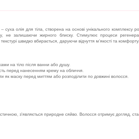
– суха олія для тіла, створена на основі унікального комплексу рос
ру, не залишаючи жирного блиску. Стимулює процеси регенерац
 текстурі швидко вбирається, даруючи відчуття м’якості та комфорту
ми на тіло після ванни або душу.
ість перед нанесенням крему на обличчя.
ти як маску перед миттям або розподілити по довжині волосся.
стичною, з'являється природне сяйво. Волосся отримує догляд, ста