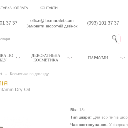
ТАВКА І ОПЛАТА
КОНТАКТИ
office@luxmarafet.com
801 37 37
(093) 101 37 37
Замовити зворотній дзвінок
КА ПО
ДЕКОРАТИВНА
ПАРФУМИ
ЯДУ
КОСМЕТИКА
et
→
Косметика по догляду
ЛІЯ
itamin Dry Oil
Вік:
18+
Тип шкіри:
Для всіх типів шкі
Час застосування:
Універса