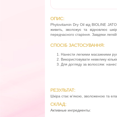
ОПИС:
Phytovitamin Dry Oil
від
BIOLINE JATO
живить, зволожує та відновлює шкі
передчасного старіння. Завдяки легкій
СПОСІБ ЗАСТОСУВАННЯ:
Нанести легкими масажними руха
Використовувати невелику кільк
Для догляду за волоссям: нанес
РЕЗУЛЬТАТ:
Шкіра стає м'якою, зволоженою та ела
СКЛАД:
Активные ингредиенты: