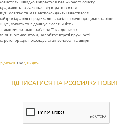
ковистість, швидко вбирається без жирного блиску.
ує, живить та захищає від втрати вологи.
зує, освіжає та має антиоксидантні властивості.
нейтралізує вільні радикали, сповільнюючи процеси старіння.
шує, живить та підвищує еластичність.
ирними кислотами, роблячи її гладенькою.
та антиоксидантами, запобігає втраті пружності.
є регенерації, покращує стан волосся та шкіри.
труйтеся
або
увійдіть
ПІДПИСАТИСЯ НА РОЗСИЛКУ НОВИН