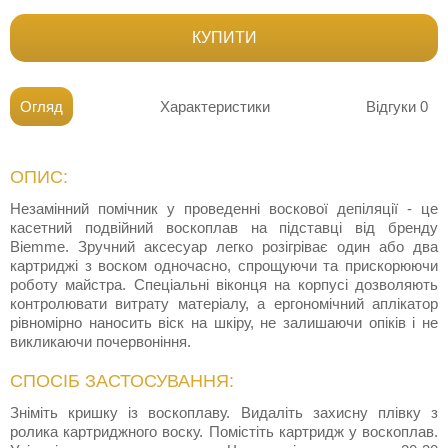
КУПИТИ
Огляд
Характеристики
Відгуки
0
ОПИС:
Незамінний помічник у проведенні воскової депіляції - це
касетний подвійний воскоплав на підставці від бренду
Biemme. Зручний аксесуар легко розігріває один або два
картриджі з воском одночасно, спрощуючи та прискорюючи
роботу майстра. Спеціальні віконця на корпусі дозволяють
контролювати витрату матеріалу, а ергономічний аплікатор
рівномірно наносить віск на шкіру, не залишаючи опіків і не
викликаючи почервоніння.
СПОСІБ ЗАСТОСУВАННЯ:
Зніміть кришку із воскоплаву. Видаліть захисну плівку з
ролика картриджного воску. Помістіть картридж у воскоплав.