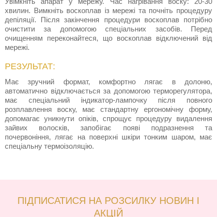
Увімкніть апарат у мережу. Час нагрівання воску: 20-30
хвилин. Вимкніть воскоплав із мережі та почніть процедуру
депіляції. Після закінчення процедури воскоплав потрібно
очистити за допомогою спеціальних засобів. Перед
очищенням переконайтеся, що воскоплав відключений від
мережі.
РЕЗУЛЬТАТ:
Має зручний формат, комфортно лягає в долоню,
автоматично відключається за допомогою терморегулятора,
має спеціальний індикатор-лампочку після повного
розплавлення воску, має стандартну ергономічну форму,
допомагає уникнути опіків, спрощує процедуру видалення
зайвих волосків, запобігає появі подразнення та
почервоніння, лягає на поверхні шкіри тонким шаром, має
спеціальну термоізоляцію.
ПІДПИСАТИСЯ НА РОЗСИЛКУ НОВИН І
АКЦІЙ