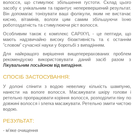
волосся, що стимулює збільшення густоти. Склад цього
засобу є унікальним та гарантує неперевершений результат.
Він допомагає тонізувати ваші фолікули, яким не вистачає
кисню, вітамінів, вологи цим самим збільшуючи їхню
роботоздатність та стимулюючи ріст волосся.
Особливим також є комплекс CAPIXYL - це пептиди, що
мають надзвичайно високу біоактивність та є останнім
"словом" сучасної науки у боротьбі з випадінням.
Для найкращого вирішення вищеперерахованих проблем
рекомендуємо використовувати даний засіб разом з
Лікувальним лосьйоном від випадіння
.
СПОСІБ ЗАСТОСУВАННЯ:
У долоні спінити з водою невелику кількість шампуню,
нанести на вологе волосся. Масажувати шкіру голови і
ретельно пропрацювати коріння волосся, розподілити піну по
довжині волосся і злегка масажувати. Ретельно змити чистою
водою.
РЕЗУЛЬТАТ:
- м'яке очищення