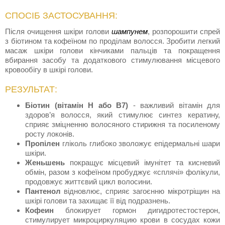
СПОСІБ ЗАСТОСУВАННЯ:
Після очищення шкіри голови
шампунем
, розпорошити спрей
з біотином та кофеїном по проділам волосся. Зробити легкий
масаж шкіри голови кінчиками пальців та покращення
вбирання засобу та додаткового стимулювання місцевого
кровообігу в шкірі голови.
РЕЗУЛЬТАТ:
Біотин (вітамін Н або B7)
- важливий вітамін для
здоров’я волосся, який стимулює синтез кератину,
сприяє зміцненню волосяного стирижня та посиленому
росту локонів.
Пропілен
гліколь глибоко зволожує епідермальні шари
шкіри.
Женьшень
покращує місцевий імунітет та кисневий
обмін, разом з кофеїном пробуджує «сплячі» фолікули,
продовжує життєвий цикл волосини.
Пантенол
відновлює, сприяє загоєнню мікротріщин на
шкірі голови та захищає її від подразнень.
Кофеин
блокирует гормон дигидротестостерон,
стимулирует микроциркуляцию крови в сосудах кожи