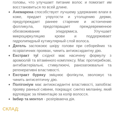
головы, что улучшает питание волос и помогает им
восстановиться по всей длине.
Анемарена
способствует лучшему удержанию влаги в
коже, придает упругости и утолщению дерми,
предупреждает раннее старение и истончение
фолликула, предотвращает преждевременное
обезвоживание эпидермиса. Улучшает
микроциркуляцию крови и поддерживает
гидролипидный кутикулярный слой волоса.
Дягель
заспокоює шкіру голови при себорейних та
псоріатичних проявах, чинить антиоксидантну дію.
Екстракт туї
східної має насичену формулу з
аромоолій та вітамінного комплексу. Має протигрибкові,
антибактеріальні, стимулюючі, ранозагоювальні та
регенеративні властивості.
Екстракт буряку
зміцнює фолікули, зволожує та
чинить антисептичну дію.
Полігоніум
має антиоксидантні властивості, запобігає
прояву ранньої сивини, покращує синтез меланіну, який
відповідає за пігментацію за колір волосся.
Імбир та ментол
- розігріваюча дія.
СКЛАД: