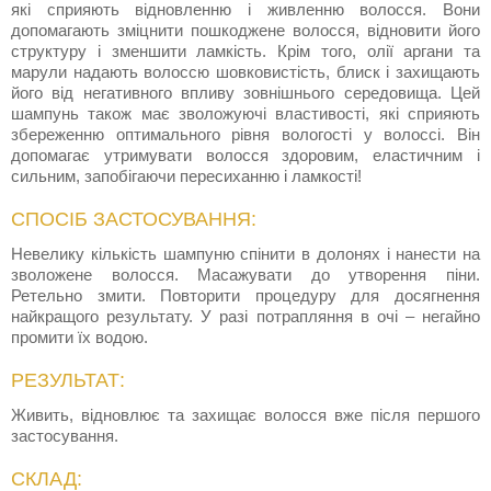
які сприяють відновленню і живленню волосся. Вони
допомагають зміцнити пошкоджене волосся, відновити його
структуру і зменшити ламкість. Крім того, олії аргани та
марули надають волоссю шовковистість, блиск і захищають
його від негативного впливу зовнішнього середовища. Цей
шампунь також має зволожуючі властивості, які сприяють
збереженню оптимального рівня вологості у волоссі. Він
допомагає утримувати волосся здоровим, еластичним і
сильним, запобігаючи пересиханню і ламкості!
СПОСІБ ЗАСТОСУВАННЯ:
Невелику кількість шампуню спінити в долонях і нанести на
зволожене волосся. Масажувати до утворення піни.
Ретельно змити. Повторити процедуру для досягнення
найкращого результату. У разі потрапляння в очі – негайно
промити їх водою.
РЕЗУЛЬТАТ:
Живить, відновлює та захищає волосся вже після першого
застосування.
СКЛАД: