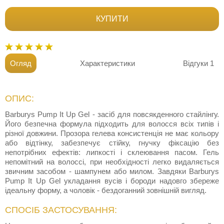
КУПИТИ
Огляд
Характеристики
Відгуки
1
ОПИС:
Barburys Pump It Up Gel - засіб для повсякденного стайлінгу.
Його безпечна формула підходить для волосся всіх типів і
різної довжини. Прозора гелева консистенція не має кольору
або відтінку, забезпечує стійку, гнучку фіксацію без
непотрібних ефектів: липкості і склеювання пасом. Гель
непомітний на волоссі, при необхідності легко видаляється
звичним засобом - шампунем або милом. Завдяки Barburys
Pump It Up Gel укладання вусів і бороди надовго збереже
ідеальну форму, а чоловік - бездоганний зовнішній вигляд.
СПОСІБ ЗАСТОСУВАННЯ: