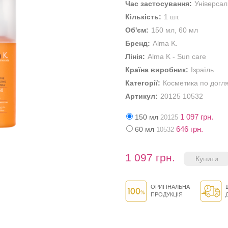
Час застосування:
Універса
Кількість:
1 шт.
Об'єм:
150 мл, 60 мл
Бренд:
Alma K.
Лінія:
Alma K - Sun care
Країна виробник:
Ізраїль
Категорії:
Косметика по догл
Артикул:
20125 10532
1 097 грн.
150 мл
20125
646 грн.
60 мл
10532
1 097 грн.
ОРИГІНАЛЬНА
ПРОДУКЦІЯ