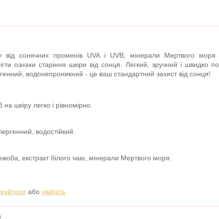
 від сонячних променів UVA і UVB, мінерали Мертвого моря 
гти ознаки старіння шкіри від сонця. Легкий, зручний і швидко п
ргенний, водонепроникний - це ваш стандартний захист від сонця!
 на шкіру легко і рівномірно.
лергенний, водостійкий.
ожоба, екстракт білого чаю, мінерали Мертвого моря.
труйтеся
або
увійдіть
)