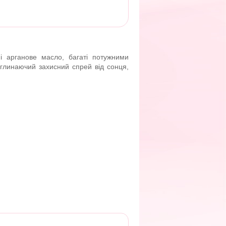
і арганове масло, багаті потужними
оглинаючий захисний спрей від сонця,