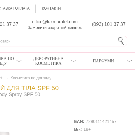
ТАВКА І ОПЛАТА
КОНТАКТИ
office@luxmarafet.com
801 37 37
(093) 101 37 37
Замовити зворотній дзвінок
КА ПО
ДЕКОРАТИВНА
ПАРФУМИ
ЯДУ
КОСМЕТИКА
et
→
Косметика по догляду
 ДЛЯ ТІЛА SPF 50
Body Spray SPF 50
EAN:
7290111421457
Вік:
18+