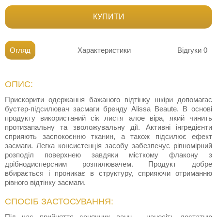
КУПИТИ
Огляд
Характеристики
Відгуки
0
ОПИС:
Прискорити одержання бажаного відтінку шкіри допомагає
бустер-підсилювач засмаги бренду Alissa Beaute. В основі
продукту використаний сік листя алое віра, який чинить
протизапальну та зволожувальну дії. Активні інгредієнти
сприяють заспокоєнню тканин, а також підсилює ефект
засмаги. Легка консистенція засобу забезпечує рівномірний
розподіл поверхнею завдяки місткому флакону з
дрібнодисперсним розпилювачем. Продукт добре
вбирається і проникає в структуру, сприяючи отриманню
рівного відтінку засмаги.
СПОСІБ ЗАСТОСУВАННЯ:
Під час прийняття сонячних ванн - нанесіть достатню