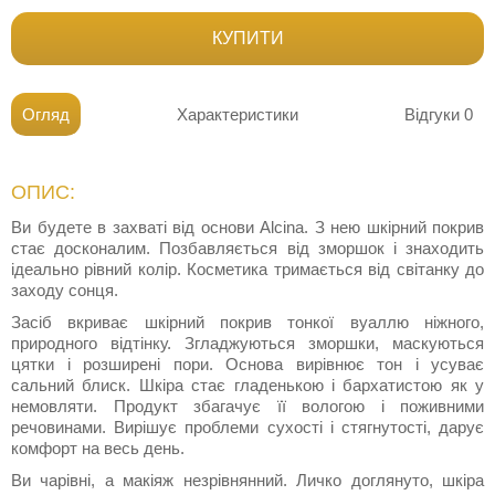
КУПИТИ
Огляд
Характеристики
Відгуки
0
ОПИС:
Ви будете в захваті від основи Alcina. З нею шкірний покрив
стає досконалим. Позбавляється від зморшок і знаходить
ідеально рівний колір. Косметика тримається від світанку до
заходу сонця.
Засіб вкриває шкірний покрив тонкої вуаллю ніжного,
природного відтінку. Згладжуються зморшки, маскуються
цятки і розширені пори. Основа вирівнює тон і усуває
сальний блиск. Шкіра стає гладенькою і бархатистою як у
немовляти. Продукт збагачує її вологою і поживними
речовинами. Вирішує проблеми сухості і стягнутості, дарує
комфорт на весь день.
Ви чарівні, а макіяж незрівнянний. Личко доглянуто, шкіра