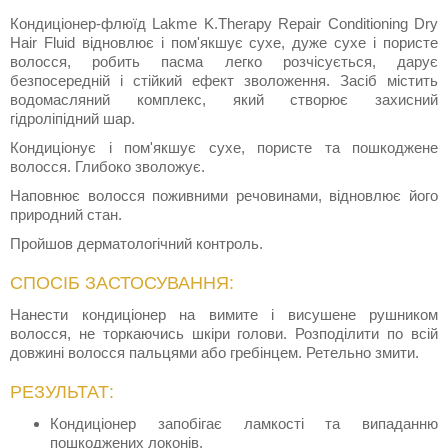
Кондиціонер-флюїд Lakme K.Therapy Repair Conditioning Dry
Hair Fluid відновлює і пом'якшує сухе, дуже сухе і пористе
волосся, робить пасма легко розчісується, дарує
безпосередній і стійкий ефект зволоження. Засіб містить
водомасляний комплекс, який створює захисний
гідроліпідний шар.
Кондиціонує і пом'якшує сухе, пористе та пошкоджене
волосся. Глибоко зволожує.
Наповнює волосся поживними речовинами, відновлює його
природний стан.
Пройшов дерматологічний контроль.
СПОСІБ ЗАСТОСУВАННЯ:
Нанести кондиціонер на вимите і висушене рушником
волосся, не торкаючись шкіри голови. Розподілити по всій
довжині волосся пальцями або гребінцем. Ретельно змити.
РЕЗУЛЬТАТ:
Кондиціонер запобігає ламкості та випаданню
пошкоджених локонів.