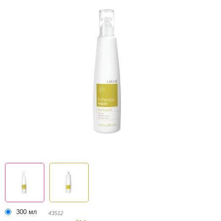
300 мл
43512