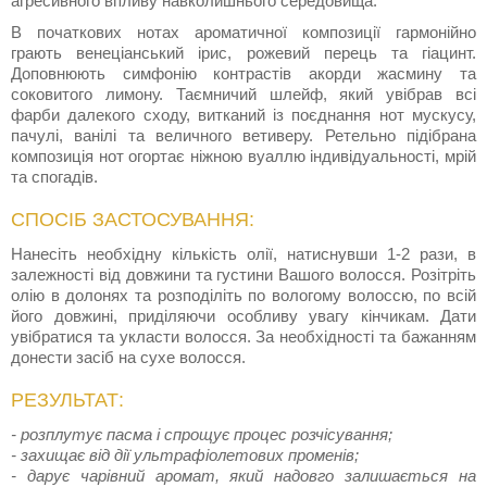
агресивного впливу навколишнього середовища.
В початкових нотах ароматичної композиції гармонійно
грають венеціанський ірис, рожевий перець та гіацинт.
Доповнюють симфонію контрастів акорди жасмину та
соковитого лимону. Таємничий шлейф, який увібрав всі
фарби далекого сходу, витканий із поєднання нот мускусу,
пачулі, ванілі та величного ветиверу. Ретельно підібрана
композиція нот огортає ніжною вуаллю індивідуальності, мрій
та спогадів.
СПОСІБ ЗАСТОСУВАННЯ:
Нанесіть необхідну кількість олії, натиснувши 1-2 рази, в
залежності від довжини та густини Вашого волосся. Розітріть
олію в долонях та розподіліть по вологому волоссю, по всій
його довжині, приділяючи особливу увагу кінчикам. Дати
увібратися та укласти волосся. За необхідності та бажанням
донести засіб на сухе волосся.
РЕЗУЛЬТАТ:
- розплутує пасма і спрощує процес розчісування;
- захищає від дії ультрафіолетових променів;
- дарує чарівний аромат, який надовго залишається на