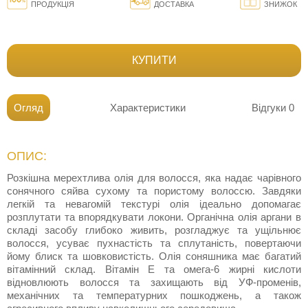
ПРОДУКЦІЯ
ДОСТАВКА
ЗНИЖОК
КУПИТИ
Огляд
Характеристики
Відгуки
0
ОПИС:
Розкішна мерехтлива олія для волосся, яка надає чарівного
сонячного сяйва сухому та пористому волоссю. Завдяки
легкій та невагомій текстурі олія ідеально допомагає
розплутати та впорядкувати локони. Органічна олія аргани в
складі засобу глибоко живить, розгладжує та ущільнює
волосся, усуває пухнастість та сплутаність, повертаючи
йому блиск та шовковистість. Олія соняшника має багатий
вітамінний склад. Вітамін Е та омега-6 жирні кислоти
відновлюють волосся та захищають від УФ-променів,
механічних та температурних пошкоджень, а також