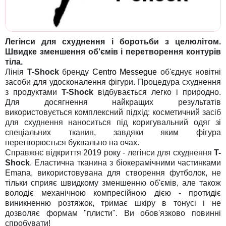
Легінси для схуднення і боротьби з целюлітом.
Швидке зменшення об'ємів і перетворення контурів
тіла.
Лінія
T-Shock
бренду
Centro Messegue
об'єднує новітні
засоби для удосконалення фігури. Процедура схуднення
з продуктами
T-Shock
відбувається легко і природно.
Для досягнення найкращих результатів
використовується комплексний підхід: косметичний засіб
для схуднення наноситься під коригувальний одяг зі
спеціальних тканин, завдяки яким фігура
перетворюється буквально на очах.
Справжнє відкриття 2019 року - легінси для схуднення
T-
Shock
. Еластична тканина з біокерамічними частинками
Emana, використовувана для створення футболок, не
тільки сприяє швидкому зменшенню об'ємів, але також
володіє механічною компресійною дією - протидіє
виникненню розтяжок, тримає шкіру в тонусі і не
дозволяє формам "плисти". Ви обов'язково повинні
спробувати!