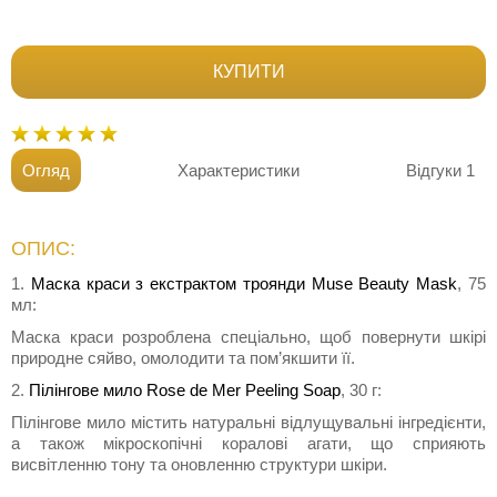
КУПИТИ
Огляд
Характеристики
Відгуки
1
ОПИС:
1.
Маска краси з екстрактом троянди Muse Beauty Mask
, 75
мл:
Маска краси розроблена спеціально, щоб повернути шкірі
природне сяйво, омолодити та пом’якшити її.
2.
Пілінгове мило Rose de Mer Peeling Soap
, 30 г:
Пілінгове мило містить натуральні відлущувальні інгредієнти,
а також мікроскопічні коралові агати, що сприяють
висвітленню тону та оновленню структури шкіри.