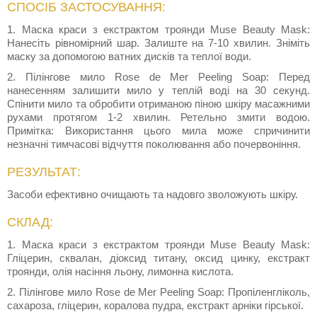
СПОСІБ ЗАСТОСУВАННЯ:
1. Маска краси з екстрактом троянди Muse Beauty Mask:
Нанесіть рівномірний шар. Залиште на 7-10 хвилин. Зніміть
маску за допомогою ватних дисків та теплої води.
2. Пілінгове мило Rose de Mer Peeling Soap: Перед
нанесенням залишити мило у теплій воді на 30 секунд.
Спінити мило та обробити отриманою піною шкіру масажними
рухами протягом 1-2 хвилин. Ретельно змити водою.
Примітка: Використання цього мила може спричинити
незначні тимчасові відчуття поколювання або почервоніння.
РЕЗУЛЬТАТ:
Засоби ефективно очищають та надовго зволожують шкіру.
СКЛАД:
1. Маска краси з екстрактом троянди Muse Beauty Mask:
Гліцерин, сквалан, діоксид титану, оксид цинку, екстракт
троянди, олія насіння льону, лимонна кислота.
2. Пілінгове мило Rose de Mer Peeling Soap: Пропіленгліколь,
сахароза, гліцерин, коралова пудра, екстракт арніки гірської.