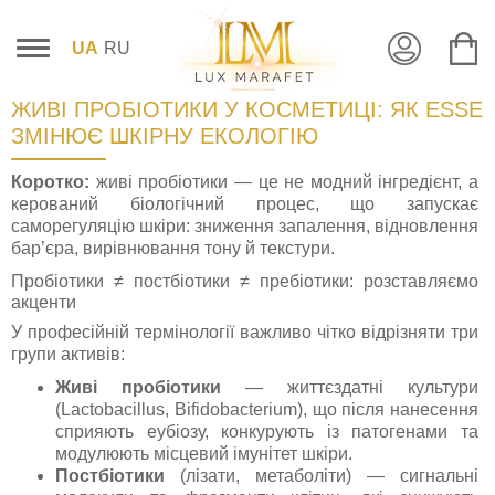
UA
RU
ЖИВІ ПРОБІОТИКИ У КОСМЕТИЦІ: ЯК ESSE
ЗМІНЮЄ ШКІРНУ ЕКОЛОГІЮ
Коротко:
живі пробіотики — це не модний інгредієнт, а
керований біологічний процес, що запускає
саморегуляцію шкіри: зниження запалення, відновлення
бар’єра, вирівнювання тону й текстури.
Пробіотики ≠ постбіотики ≠ пребіотики: розставляємо
акценти
У професійній термінології важливо чітко відрізняти три
групи активів:
Живі пробіотики
— життєздатні культури
(Lactobacillus, Bifidobacterium), що після нанесення
сприяють еубіозу, конкурують із патогенами та
модулюють місцевий імунітет шкіри.
Постбіотики
(лізати, метаболіти) — сигнальні