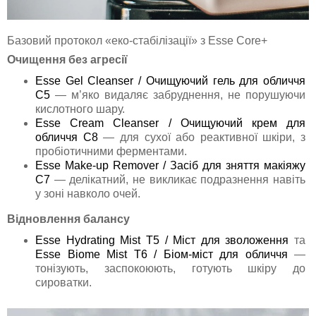
Базовий протокол «еко-стабілізації» з Esse Core+
Очищення без агресії
Esse Gel Cleanser / Очищуючий гель для обличчя
C5
— м’яко видаляє забруднення, не порушуючи
кислотного шару.
Esse Cream Cleanser / Очищуючий крем для
обличчя C8
— для сухої або реактивної шкіри, з
пробіотичними ферментами.
Esse Make-up Remover / Засіб для зняття макіяжу
C7
— делікатний, не викликає подразнення навіть
у зоні навколо очей.
Відновлення балансу
Esse Hydrating Mist T5 / Міст для зволоження
та
Esse Biome Mist T6 / Біом-міст для обличчя
—
тонізують, заспокоюють, готують шкіру до
сироватки.