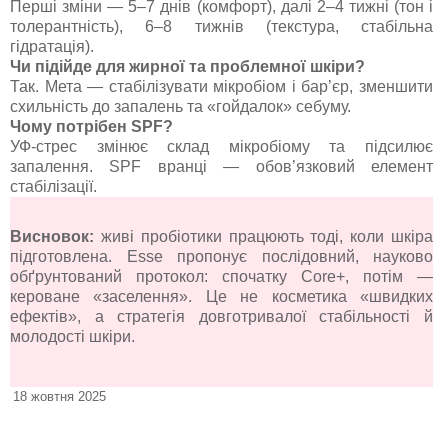
Перші зміни — 5–7 днів (комфорт), далі 2–4 тижні (тон і
толерантність), 6–8 тижнів (текстура, стабільна
гідратація).
Чи підійде для жирної та проблемної шкіри?
Так. Мета — стабілізувати мікробіом і бар’єр, зменшити
схильність до запалень та «гойдалок» себуму.
Чому потрібен SPF?
УФ-стрес змінює склад мікробіому та підсилює
запалення. SPF вранці — обов’язковий елемент
стабілізації.
Висновок:
живі пробіотики працюють тоді, коли шкіра
підготовлена. Esse пропонує послідовний, науково
обґрунтований протокол: спочатку Core+, потім —
кероване «заселення». Це не косметика «швидких
ефектів», а стратегія довготривалої стабільності й
молодості шкіри.
18 жовтня 2025