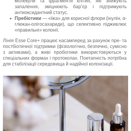
молекули та фрагменти клітин, які знижують
запалення, зміцнюють бар’єр і підтримують
антиоксидантний статус.
Пребіотики
— «їжа» для корисної флори (інулін, α-
глюкан-олігосахариди), що селективно підживлює
«правильні» колонії.
Лінія Esse Core+ працює насамперед за рахунок пре- та
постбіотичної підтримки (фізіологічно, безпечно, сумісно
з активами), а живі пробіотики використовуються у
спеціальних формах і протоколах. Поетапність потрібна
для стабілізації середовища й надійної колонізації.