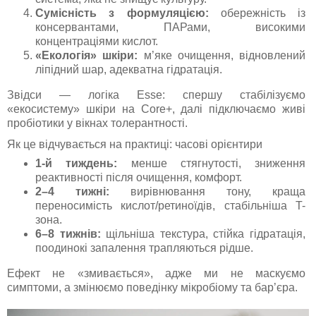
Сумісність з формуляцією:
обережність із
консервантами, ПАРами, високими
концентраціями кислот.
«Екологія» шкіри:
м’яке очищення, відновлений
ліпідний шар, адекватна гідратація.
Звідси — логіка Esse: спершу стабілізуємо
«екосистему» шкіри на Core+, далі підключаємо живі
пробіотики у вікнах толерантності.
Як це відчувається на практиці: часові орієнтири
1-й тиждень:
менше стягнутості, зниження
реактивності після очищення, комфорт.
2–4 тижні:
вирівнювання тону, краща
переносимість кислот/ретиноїдів, стабільніша T-
зона.
6–8 тижнів:
щільніша текстура, стійка гідратація,
поодинокі запалення трапляються рідше.
Ефект не «змивається», адже ми не маскуємо
симптоми, а змінюємо поведінку мікробіому та бар’єра.