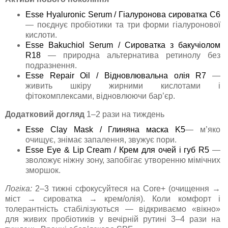
Esse Hyaluronic Serum / Гіалуронова сироватка C6
— поєднує пробіотики та три форми гіалуронової
кислоти.
Esse Bakuchiol Serum / Сироватка з бакучіолом
R18
— природна альтернатива ретинолу без
подразнення.
Esse Repair Oil / Відновлювальна олія R7
—
живить шкіру жирними кислотами і
фітокомплексами, відновлюючи бар’єр.
Додатковий догляд
1–2 рази на тиждень
Esse Clay Mask / Глиняна маска K5
— м’яко
очищує, знімає запалення, звужує пори.
Esse Eye & Lip Cream / Крем для очей і губ R5
—
зволожує ніжну зону, запобігає утворенню мімічних
зморшок.
Логіка:
2–3 тижні сфокусуйтеся на Core+ (очищення →
міст → сироватка → крем/олія). Коли комфорт і
толерантність стабілізуються — відкриваємо «вікно»
для живих пробіотиків у вечірній рутині 3–4 рази на