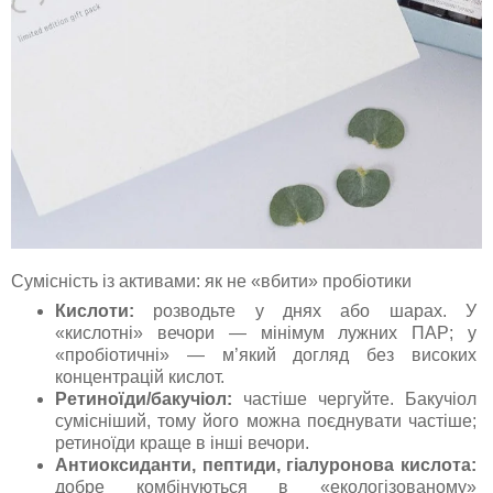
Сумісність із активами: як не «вбити» пробіотики
Кислоти:
розводьте у днях або шарах. У
«кислотні» вечори — мінімум лужних ПАР; у
«пробіотичні» — м’який догляд без високих
концентрацій кислот.
Ретиноїди/бакучіол:
частіше чергуйте. Бакучіол
сумісніший, тому його можна поєднувати частіше;
ретиноїди краще в інші вечори.
Антиоксиданти, пептиди, гіалуронова кислота:
добре комбінуються в «екологізованому»