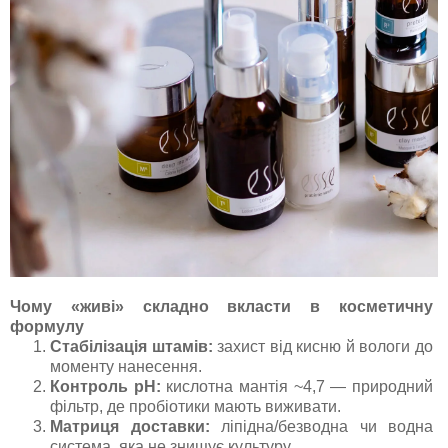
Чому «живі» складно вкласти в косметичну
формулу
Стабілізація штамів:
захист від кисню й вологи до
моменту нанесення.
Контроль pH:
кислотна мантія ~4,7 — природний
фільтр, де пробіотики мають виживати.
Матриця доставки:
ліпідна/безводна чи водна
система, яка не знищує культуру.