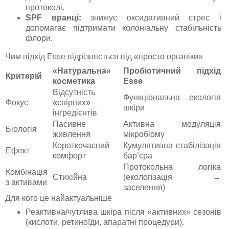
протоколі.
SPF вранці:
знижує оксидативний стрес і
допомагає підтримати колоніальну стабільність
флори.
Чим підхід Esse відрізняється від «просто органіки»
«Натуральна»
Пробіотичний підхід
Критерій
косметика
Esse
Відсутність
Функціональна екологія
Фокус
«спірних»
шкіри
інгредієнтів
Пасивне
Активна модуляція
Біологія
живлення
мікробіому
Короткочасний
Кумулятивна стабілізація
Ефект
комфорт
бар’єра
Протокольна логіка
Комбінація
Стихійна
(екологізація →
з активами
заселення)
Для кого це найактуальніше
Реактивна/чутлива шкіра після «активних» сезонів
(кислоти, ретиноїди, апаратні процедури).