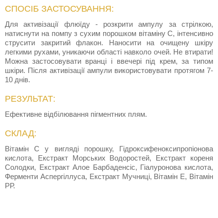
СПОСІБ ЗАСТОСУВАННЯ:
Для активізації флюїду - розкрити ампулу за стрілкою,
натиснути на помпу з сухим порошком вітаміну C, інтенсивно
струсити закритий флакон. Наносити на очищену шкіру
легкими рухами, уникаючи області навколо очей. Не втирати!
Можна застосовувати вранці і ввечері під крем, за типом
шкіри. Після активізації ампули використовувати протягом 7-
10 днів.
РЕЗУЛЬТАТ:
Ефективне відбілювання пігментних плям.
СКЛАД:
Вітамін C у вигляді порошку, Гідроксифеноксипропіонова
кислота, Екстракт Морських Водоростей, Екстракт кореня
Солодки, Екстракт Алое Барбаденсіс, Гіалуронова кислота,
Ферменти Аспергіллуса, Екстракт Мучниці, Вітамін Е, Вітамін
РР.