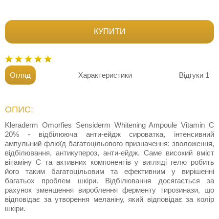
КУПИТИ
Огляд
Характеристики
Відгуки
1
ОПИС:
Kleraderm Omorfies Sensiderm Whitening Ampoule Vitamin C
20% - відбілююча анти-ейдж сироватка, інтенсивний
ампульний флюїд багатоцільового призначення: зволоження,
відбілювання, антикупероз, анти-ейдж. Саме високий вміст
вітаміну С та активних компонентів у вигляді гелю робить
його таким багатоцільовим та ефективним у вирішенні
багатьох проблем шкіри. Відбілювання досягається за
рахунок зменшення вироблення ферменту тирозинази, що
відповідає за утворення меланіну, який відповідає за колір
шкіри.