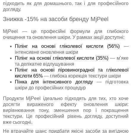
підходить як для домашнього, так і для професійного
догляду.
Знижка -15% на засоби бренду MjPeel
MjPeel — це професійні формули для глибокого
очищення та оновлення шкіри. У рамках акції доступні:
Пілінг на основі гліколевої кислоти (56%)
—
інтенсивне оновлення шкіри
Пілінг на основі гліколевої кислоти (35%)
— м’яке
та делікатне відлущування
Пілінг на основі піровиноградної та гліколевої
кислоти 65%
— глибока корекція текстури шкіри
Пінка для інтенсивного догляду
— підготовка
шкіри до професійних процедур
Продукти MjPeel ідеально підходять для тих, хто хоче
досягти вираженого ефекту оновлення шкіри:
вирівнювання тону, зменшення пор і покращення
текстури. Це професійний рівень догляду, доступний
вже сьогодні.
Не втрачайте шанс придбати якісні засоби за вигідною