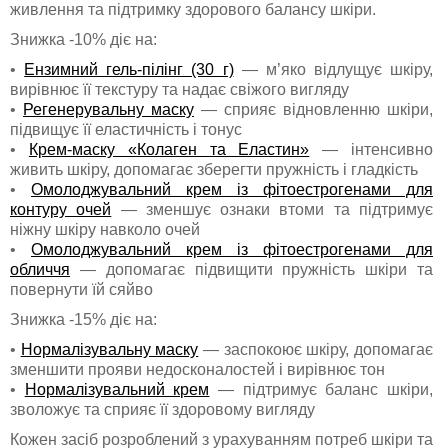
живлення та підтримку здорового балансу шкіри.
Знижка -10% діє на:
•
Ензимний гель-пілінг (30 г)
— м’яко відлущує шкіру,
вирівнює її текстуру та надає свіжого вигляду
•
Регенерувальну маску
— сприяє відновленню шкіри,
підвищує її еластичність і тонус
•
Крем-маску «Колаген та Еластин»
— інтенсивно
живить шкіру, допомагає зберегти пружність і гладкість
•
Омолоджувальний крем із фітоестрогенами для
контуру очей
— зменшує ознаки втоми та підтримує
ніжну шкіру навколо очей
•
Омолоджувальний крем із фітоестрогенами для
обличчя
— допомагає підвищити пружність шкіри та
повернути їй сяйво
Знижка -15% діє на:
•
Нормалізувальну маску
— заспокоює шкіру, допомагає
зменшити прояви недосконалостей і вирівнює тон
•
Нормалізувальний крем
— підтримує баланс шкіри,
зволожує та сприяє її здоровому вигляду
Кожен засіб розроблений з урахуванням потреб шкіри та