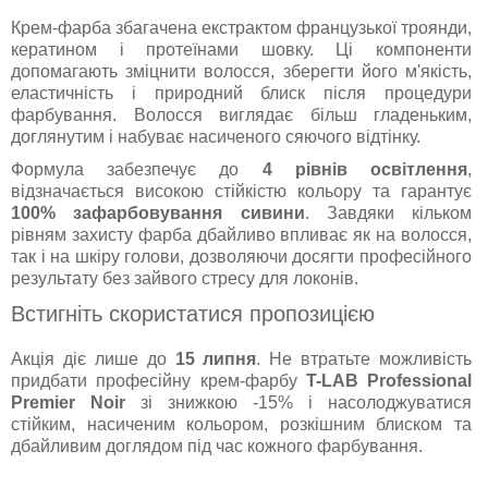
Крем-фарба збагачена екстрактом французької троянди,
кератином і протеїнами шовку. Ці компоненти
допомагають зміцнити волосся, зберегти його м'якість,
еластичність і природний блиск після процедури
фарбування. Волосся виглядає більш гладеньким,
доглянутим і набуває насиченого сяючого відтінку.
Формула забезпечує до
4 рівнів освітлення
,
відзначається високою стійкістю кольору та гарантує
100% зафарбовування сивини
. Завдяки кільком
рівням захисту фарба дбайливо впливає як на волосся,
так і на шкіру голови, дозволяючи досягти професійного
результату без зайвого стресу для локонів.
Встигніть скористатися пропозицією
Акція діє лише до
15 липня
. Не втратьте можливість
придбати професійну крем-фарбу
T-LAB Professional
Premier Noir
зі знижкою -15% і насолоджуватися
стійким, насиченим кольором, розкішним блиском та
дбайливим доглядом під час кожного фарбування.