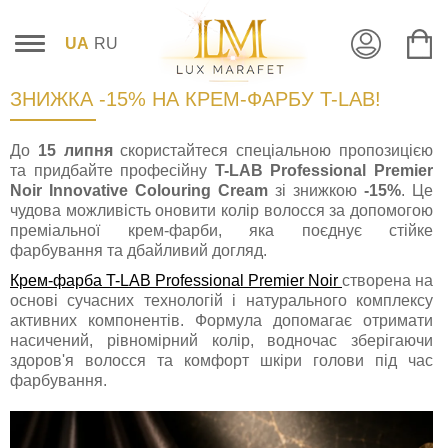
UA
RU
ЗНИЖКА -15% НА КРЕМ-ФАРБУ T-LAB!
До
15 липня
скористайтеся спеціальною пропозицією
та придбайте професійну
T-LAB Professional Premier
Noir Innovative Colouring Cream
зі знижкою
-15%
. Це
чудова можливість оновити колір волосся за допомогою
преміальної крем-фарби, яка поєднує стійке
фарбування та дбайливий догляд.
Крем-фарба T-LAB Professional Premier Noir
створена на
основі сучасних технологій і натурального комплексу
активних компонентів. Формула допомагає отримати
насичений, рівномірний колір, водночас зберігаючи
здоров'я волосся та комфорт шкіри голови під час
фарбування.