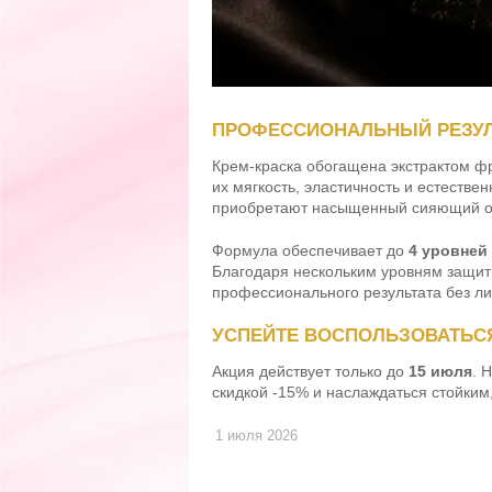
ПРОФЕССИОНАЛЬНЫЙ РЕЗУЛЬ
Крем-краска обогащена экстрактом фр
их мягкость, эластичность и естеств
приобретают насыщенный сияющий о
Формула обеспечивает до
4 уровней
Благодаря нескольким уровням защиты 
профессионального результата без ли
УСПЕЙТЕ ВОСПОЛЬЗОВАТЬС
Акция действует только до
15 июля
. 
скидкой -15% и наслаждаться стойки
1 июля 2026