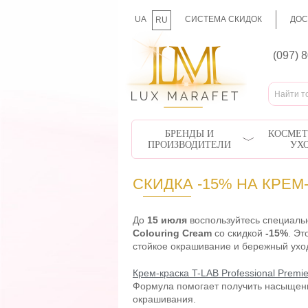
UA
СИСТЕМА СКИДОК
ДОС
RU
(097) 
БРЕНДЫ И
КОСМЕТ
ПРОИЗВОДИТЕЛИ
УХ
СКИДКА -15% НА КРЕМ-
До
15 июля
воспользуйтесь специал
Colouring Cream
со скидкой
-15%
. Эт
стойкое окрашивание и бережный ухо
Крем-краска T-LAB Professional Premie
Формула помогает получить насыщенн
окрашивания.