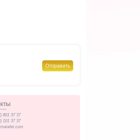
АКТЫ
) 801 37 37
) 101 37 37
xmarafet.com