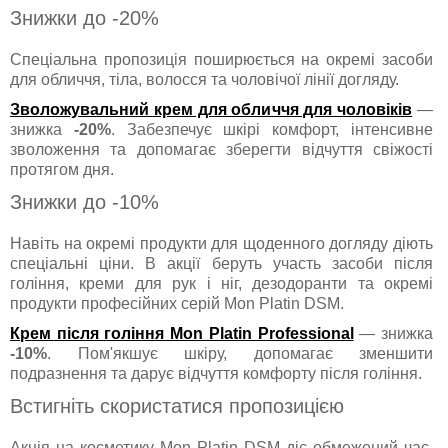
Знижки до -20%
Спеціальна пропозиція поширюється на окремі засоби
для обличчя, тіла, волосся та чоловічої лінії догляду.
Зволожувальний крем для обличчя для чоловіків
—
знижка
-20%
. Забезпечує шкірі комфорт, інтенсивне
зволоження та допомагає зберегти відчуття свіжості
протягом дня.
Знижки до -10%
Навіть на окремі продукти для щоденного догляду діють
спеціальні ціни. В акції беруть участь засоби після
гоління, креми для рук і ніг, дезодоранти та окремі
продукти професійних серій Mon Platin DSM.
Крем після гоління Mon Platin Professional
— знижка
-10%
. Пом'якшує шкіру, допомагає зменшити
подразнення та дарує відчуття комфорту після гоління.
Встигніть скористатися пропозицією
Акція на косметику Mon Platin DSM діє обмежений час.