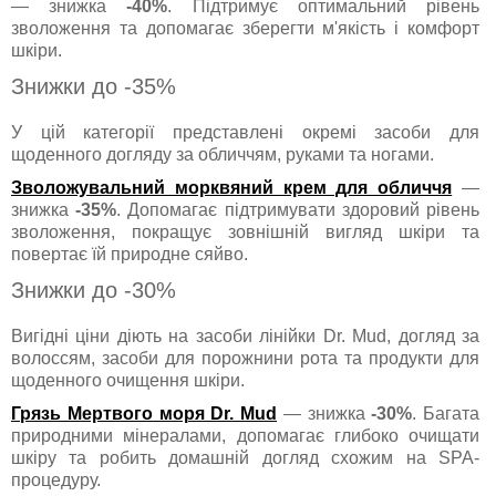
— знижка
-40%
. Підтримує оптимальний рівень
зволоження та допомагає зберегти м'якість і комфорт
шкіри.
Знижки до -35%
У цій категорії представлені окремі засоби для
щоденного догляду за обличчям, руками та ногами.
Зволожувальний морквяний крем для обличчя
—
знижка
-35%
. Допомагає підтримувати здоровий рівень
зволоження, покращує зовнішній вигляд шкіри та
повертає їй природне сяйво.
Знижки до -30%
Вигідні ціни діють на засоби лінійки Dr. Mud, догляд за
волоссям, засоби для порожнини рота та продукти для
щоденного очищення шкіри.
Грязь Мертвого моря Dr. Mud
— знижка
-30%
. Багата
природними мінералами, допомагає глибоко очищати
шкіру та робить домашній догляд схожим на SPA-
процедуру.