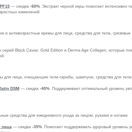
SPF15
— скидка
-60%
. Экстракт черной икры помогает интенсивно п
зрастных изменений.
 и антивозрастные кремы для лица, средства для тела, грязевые
.
ерий Black Caviar, Gold Edition и Derma Age Collagen, которые п
ей.
ы для лица, очищающие гели-скрабы, шампуни, средства для тела 
latin DSM
— скидка
-40%
. Поддерживает оптимальный уровень увл
ьные средства для ежедневного ухода за лицом, руками и ногами.
 лица
— скидка
-35%
. Помогает поддерживать здоровый уровень 