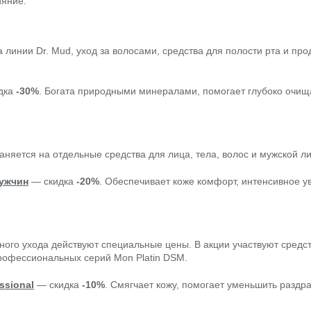
ияние.
 линии Dr. Mud, уход за волосами, средства для полости рта и пр
дка
-30%
. Богата природными минералами, помогает глубоко очищ
яется на отдельные средства для лица, тела, волос и мужской ли
ужчин
— скидка
-20%
. Обеспечивает коже комфорт, интенсивное у
ого ухода действуют специальные цены. В акции участвуют средств
рофессиональных серий Mon Platin DSM.
ssional
— скидка
-10%
. Смягчает кожу, помогает уменьшить разд