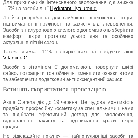
Для прихильників інтенсивного зволоження діє знижка
-15% на засоби лінії
Hydratant Hyaluronic
.
Лінійка розроблена для глибокого зволоження шкіри,
підтримання її пружності та захисту від зневоднення.
Засоби з гіалуроновою кислотою допомагають зберігати
комфорт шкіри протягом усього дня та особливо
актуальні в літній сезон.
Також знижка -15% поширюється на продукти лінії
Vitamine C
.
Засоби з вітаміном С допомагають повернути шкірі
сяйво, покращити тон обличчя, зменшити ознаки втоми
та забезпечити додатковий антиоксидантний захист.
Встигніть скористатися пропозицією
Акція Clarena діє до 19 червня. Це чудова можливість
придбати професійну косметику за спеціальними цінами
та підібрати ефективний догляд для зволоження,
відновлення, захисту та підтримання краси шкіри
щодня.
Не відкладайте покупку — найпопулярніші засоби та