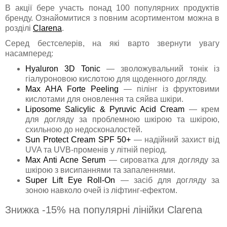
В акції бере участь понад 100 популярних продуктів
бренду. Ознайомитися з повним асортиментом можна в
розділі
Clarena
.
Серед бестселерів, на які варто звернути увагу
насамперед:
Hyaluron 3D Tonic
— зволожувальний тонік із
гіалуроновою кислотою для щоденного догляду.
Max AHA Forte Peeling
— пілінг із фруктовими
кислотами для оновлення та сяйва шкіри.
Liposome Salicylic & Pyruvic Acid Cream
— крем
для догляду за проблемною шкірою та шкірою,
схильною до недосконалостей.
Sun Protect Cream SPF 50+
— надійний захист від
UVA та UVB-променів у літній період.
Max Anti Acne Serum
— сироватка для догляду за
шкірою з висипаннями та запаленнями.
Super Lift Eye Roll-On
— засіб для догляду за
зоною навколо очей із ліфтинг-ефектом.
Знижка -15% на популярні лінійки Clarena