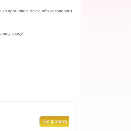
щин з аргановою олією або дезодорант
родну красу!