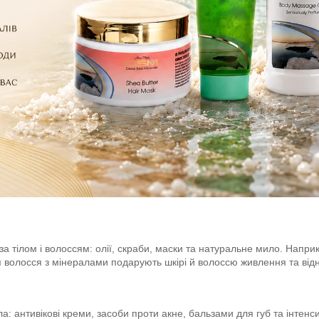
а тілом і волоссям: олії, скраби, маски та натуральне мило. Наприкл
волосся з мінералами подарують шкірі й волоссю живлення та від
а: антивікові креми, засоби проти акне, бальзами для губ та інтенс