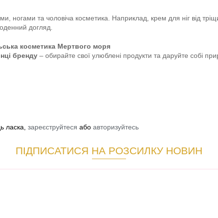
ми, ногами та чоловіча косметика. Наприклад, крем для ніг від трі
щоденний догляд.
льська косметика Мертвого моря
інці бренду
– обирайте свої улюблені продукти та даруйте собі при
дь ласка,
зареєструйтеся
або
авторизуйтесь
ПІДПИСАТИСЯ НА РОЗСИЛКУ НОВИН