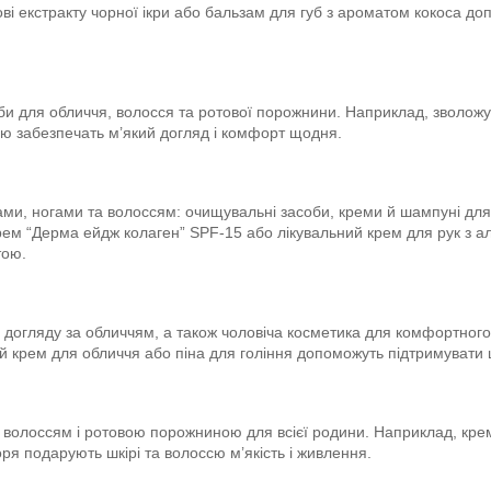
і екстракту чорної ікри або бальзам для губ з ароматом кокоса до
би для обличчя, волосся та ротової порожнини. Наприклад, зволожу
єю забезпечать м’який догляд і комфорт щодня.
ами, ногами та волоссям: очищувальні засоби, креми й шампуні дл
ем “Дерма ейдж колаген” SPF-15 або лікувальний крем для рук з ал
тою.
догляду за обличчям, а також чоловіча косметика для комфортног
 крем для обличчя або піна для гоління допоможуть підтримувати ш
, волоссям і ротовою порожниною для всієї родини. Наприклад, крем
 подарують шкірі та волоссю м’якість і живлення.