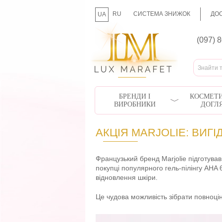
RU
СИСТЕМА ЗНИЖОК
ДОС
UA
(097) 
БРЕНДИ І
КОСМЕТИ
ВИРОБНИКИ
ДОГЛ
АКЦІЯ MARJOLIE: ВИГ
Французький бренд Marjolie підготува
покупці популярного гель-пілінгу AHA
відновлення шкіри.
Це чудова можливість зібрати повноці