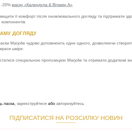
ю -20%
маску «Календула & Вітамін А»
.
двищити її комфорт після оновлювального догляду та підтримати зд
 компонентів.
РАМУ ДОГЛЯДУ
і маски Marjolie чудово доповнюють одне одного, дозволяючи створи
краси шкіри.
ристатися спеціальною пропозицією Marjolie та отримати додаткові з
дь ласка,
зареєструйтеся
або
авторизуйтесь
ПІДПИСАТИСЯ НА РОЗСИЛКУ НОВИН