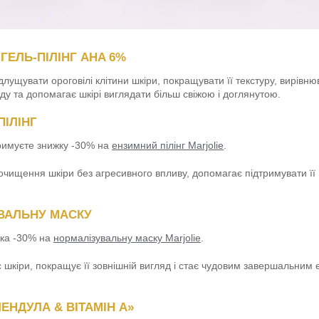
ГЕЛЬ-ПІЛІНГ AHA 6%
лущувати ороговілі клітини шкіри, покращувати її текстуру, вирівню
ду та допомагає шкірі виглядати більш свіжою і доглянутою.
ПІЛІНГ
тримуєте знижку -30% на
ензимний пілінг Marjolie
.
очищення шкіри без агресивного впливу, допомагає підтримувати її 
УВАЛЬНУ МАСКУ
ижка -30% на
нормалізувальну маску Marjolie
.
шкіри, покращує її зовнішній вигляд і стає чудовим завершальним
ЕНДУЛА & ВІТАМІН А»