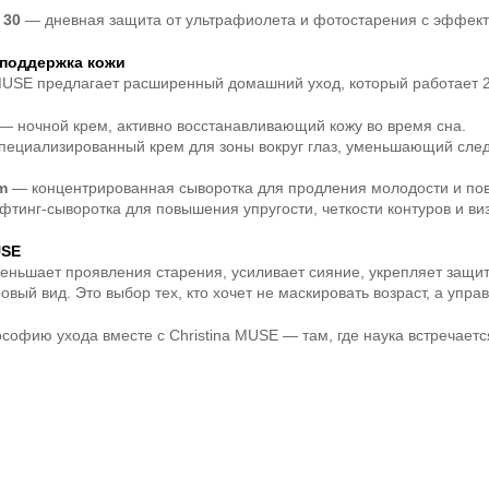
 30
— дневная защита от ультрафиолета и фотостарения с эффект
поддержка кожи
MUSE предлагает расширенный домашний уход, который работает 2
— ночной крем, активно восстанавливающий кожу во время сна.
ециализированный крем для зоны вокруг глаз, уменьшающий след
m
— концентрированная сыворотка для продления молодости и пов
тинг-сыворотка для повышения упругости, четкости контуров и ви
USE
еньшает проявления старения, усиливает сияние, укрепляет защи
вый вид. Это выбор тех, кто хочет не маскировать возраст, а управ
офию ухода вместе с Christina MUSE — там, где наука встречается